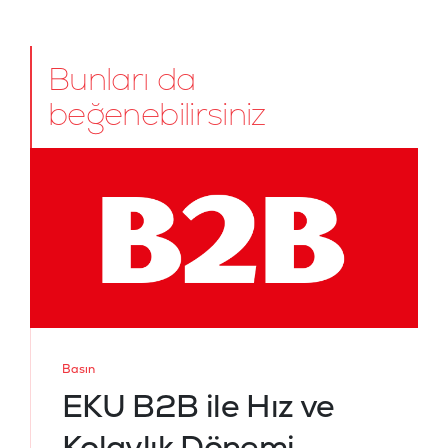
Bunları da
beğenebilirsiniz
Basın
EKU B2B ile Hız ve
Kolaylık Dönemi